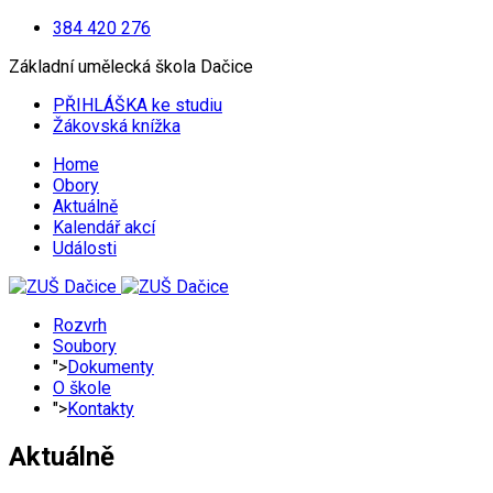
384 420 276
Základní umělecká škola Dačice
PŘIHLÁŠKA ke studiu
Žákovská knížka
Home
Obory
Aktuálně
Kalendář akcí
Události
Rozvrh
Soubory
">
Dokumenty
O škole
">
Kontakty
Aktuálně