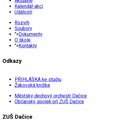
Aktuálně
Kalendář akcí
Události
Rozvrh
Soubory
">
Dokumenty
O škole
">
Kontakty
Odkazy
PŘIHLÁŠKA ke studiu
Žákovská knížka
Městský dechový orchestr Dačice
Občanský spolek při ZUŠ Dačice
ZUŠ Dačice