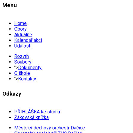
Menu
Home
Obory
Aktuálně
Kalendář akcí
Události
Rozvrh
Soubory
">
Dokumenty
O škole
">
Kontakty
Odkazy
PŘIHLÁŠKA ke studiu
Žákovská knížka
Městský dechový orchestr Dačice