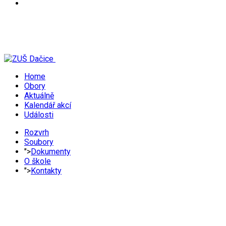
Home
Obory
Aktuálně
Kalendář akcí
Události
Rozvrh
Soubory
">
Dokumenty
O škole
">
Kontakty