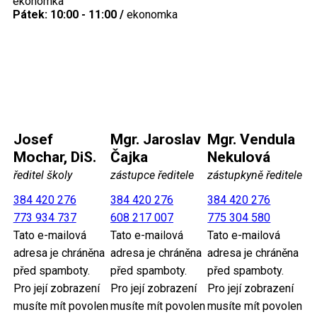
ekonomka
Pátek: 10:00 - 11:00 /
ekonomka
Josef
Mgr. Jaroslav
Mgr. Vendula
Mochar, DiS.
Čajka
Nekulová
ředitel školy
zástupce ředitele
zástupkyně ředitele
384 420 276
384 420 276
384 420 276
773 934 737
608 217 007
775 304 580
Tato e-mailová
Tato e-mailová
Tato e-mailová
adresa je chráněna
adresa je chráněna
adresa je chráněna
před spamboty.
před spamboty.
před spamboty.
Pro její zobrazení
Pro její zobrazení
Pro její zobrazení
musíte mít povolen
musíte mít povolen
musíte mít povolen