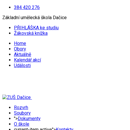
384 420 276
Základní umělecká škola Dačice
PŘIHLÁŠKA ke studiu
Žákovská knížka
Home
Obory
Aktuálně
Kalendář akcí
Události
Rozvrh
Soubory
">
Dokumenty
O škole
current-item active">
Kontakty