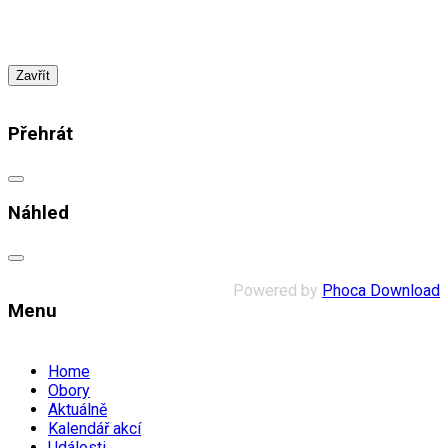
Zavřít
Přehrát
Náhled
Powered by
Phoca Download
Menu
Home
Obory
Aktuálně
Kalendář akcí
Události