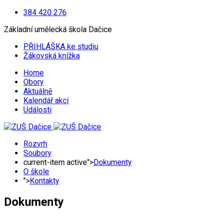
384 420 276
Základní umělecká škola Dačice
PŘIHLÁŠKA ke studiu
Žákovská knížka
Home
Obory
Aktuálně
Kalendář akcí
Události
Rozvrh
Soubory
current-item active">
Dokumenty
O škole
">
Kontakty
Dokumenty