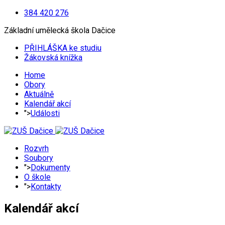
384 420 276
Základní umělecká škola Dačice
PŘIHLÁŠKA ke studiu
Žákovská knížka
Home
Obory
Aktuálně
Kalendář akcí
">
Události
Rozvrh
Soubory
">
Dokumenty
O škole
">
Kontakty
Kalendář akcí