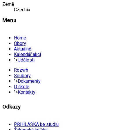
Země
Czechia
Menu
Home
Obory
Aktuálně
Kalendář akcí
">
Události
Rozvrh
Soubory
">
Dokumenty
O škole
">
Kontakty
Odkazy
PŘIHLÁŠKA ke studiu
Žákovská knížka