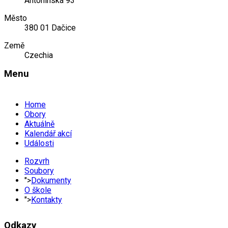
Antonínská 93
Město
380 01 Dačice
Země
Czechia
Menu
Home
Obory
Aktuálně
Kalendář akcí
Události
Rozvrh
Soubory
">
Dokumenty
O škole
">
Kontakty
Odkazy