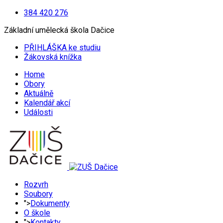
384 420 276
Základní umělecká škola Dačice
PŘIHLÁŠKA ke studiu
Žákovská knížka
Home
Obory
Aktuálně
Kalendář akcí
Události
Rozvrh
Soubory
">
Dokumenty
O škole
">
Kontakty