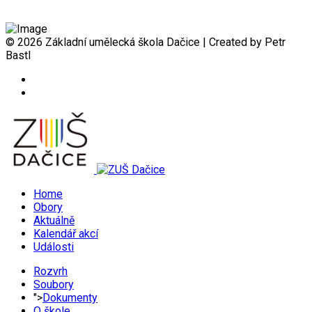
© 2026 Základní umělecká škola Dačice | Created by Petr
Bastl
Home
Obory
Aktuálně
Kalendář akcí
Události
Rozvrh
Soubory
">
Dokumenty
O škole