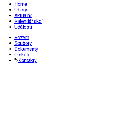
Home
Obory
Aktuálně
Kalendář akcí
Události
Rozvrh
Soubory
Dokumenty
O škole
">
Kontakty