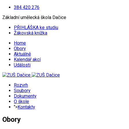
384 420 276
Základní umělecká škola Dačice
PŘIHLÁŠKA ke studiu
Žákovská knížka
Home
Obory
Aktuálně
Kalendář akcí
Události
Rozvrh
Soubory
Dokumenty
O škole
">
Kontakty
Obory