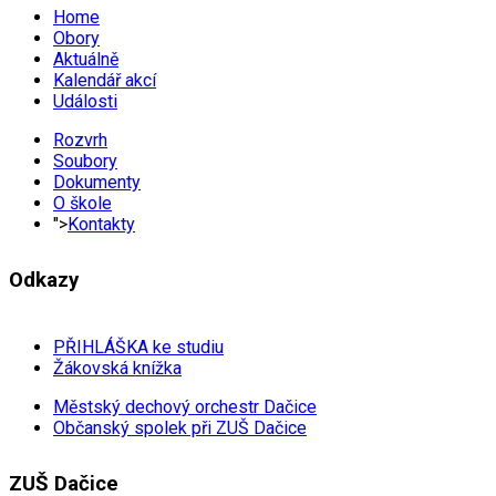
Home
Obory
Aktuálně
Kalendář akcí
Události
Rozvrh
Soubory
Dokumenty
O škole
">
Kontakty
Odkazy
PŘIHLÁŠKA ke studiu
Žákovská knížka
Městský dechový orchestr Dačice
Občanský spolek při ZUŠ Dačice
ZUŠ Dačice