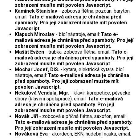
zobrazení musíte mít povolen Javascript.
Kamínek Stanislav
- zobcová flétna, pozoun, baryton,
email:
Tato e-mailová adresa je chráněna před
spamboty. Pro její zobrazení musíte mít povolen
Javascript.
Klapuch Miroslav
- bicí nástroje, email:
Tato e-
mailová adresa je chráněna před spamboty. Pro její
zobrazení musíte mít povolen Javascript.
Mašát Evžen
- trubka, zobcová flétna, email:
Tato e-
mailová adresa je chráněna před spamboty. Pro její
zobrazení musíte mít povolen Javascript.
Mochar Josef, DiS.
- kytara, elektrická kytara, bicí
nástroje, email:
Tato e-mailová adresa je chráněna
před spamboty. Pro její zobrazení musíte mít
povolen Javascript.
Nekulová Vendula, Mgr.
- klavír, korepetice, pěvecké
sbory (klavírní spolupráce), email:
Tato e-mailová
adresa je chráněna před spamboty. Pro její
zobrazení musíte mít povolen Javascript.
Novák Jiří
- zobcová a příčná flétna, saxofon, email:
Tato e-mailová adresa je chráněna před spamboty.
Pro její zobrazení musíte mít povolen Javascript.
Nováková Eva
- akordeon, EKN, hudební nauka, email: