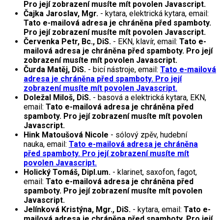
Pro její zobrazení musíte mít povolen Javascript.
Čajka Jaroslav, Mgr.
- kytara, elektrická kytara, email:
Tato e-mailová adresa je chráněna před spamboty.
Pro její zobrazení musíte mít povolen Javascript.
Červenka Petr, Bc., DiS.
- EKN, klavír, email:
Tato e-
mailová adresa je chráněna před spamboty. Pro její
zobrazení musíte mít povolen Javascript.
Čurda Matěj, DiS.
- bicí nástroje, email:
Tato e-mailová
adresa je chráněna před spamboty. Pro její
zobrazení musíte mít povolen Javascript.
Doležal Miloš, DiS.
- basová a elektrická kytara, EKN,
email:
Tato e-mailová adresa je chráněna před
spamboty. Pro její zobrazení musíte mít povolen
Javascript.
Hink Matoušová Nicole
- sólový zpěv, hudební
nauka, email:
Tato e-mailová adresa je chráněna
před spamboty. Pro její zobrazení musíte mít
povolen Javascript.
Holický Tomáš, Dipl.um.
- klarinet, saxofon, fagot,
email:
Tato e-mailová adresa je chráněna před
spamboty. Pro její zobrazení musíte mít povolen
Javascript.
Jelínková Kristýna, Mgr., DiS.
- kytara, email:
Tato e-
mailová adresa je chráněna před spamboty. Pro její