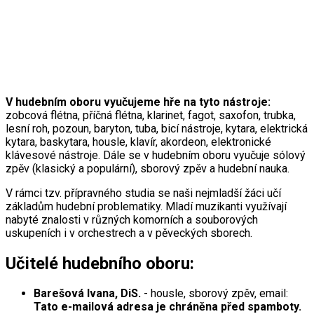
V hudebním oboru vyučujeme hře na tyto nástroje:
zobcová flétna, příčná flétna, klarinet, fagot, saxofon, trubka,
lesní roh, pozoun, baryton, tuba, bicí nástroje, kytara, elektrická
kytara, baskytara, housle, klavír, akordeon, elektronické
klávesové nástroje. Dále se v hudebním oboru vyučuje sólový
zpěv (klasický a populární), sborový zpěv a hudební nauka.
V rámci tzv. přípravného studia se naši nejmladší žáci učí
základům hudební problematiky. Mladí muzikanti využívají
nabyté znalosti v různých komorních a souborových
uskupeních i v orchestrech a v pěveckých sborech.
Učitelé hudebního oboru:
Barešová Ivana, DiS.
- housle, sborový zpěv, email:
Tato e-mailová adresa je chráněna před spamboty.