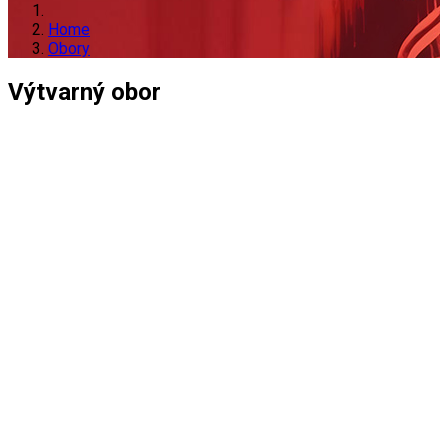
Home
Obory
Výtvarný obor