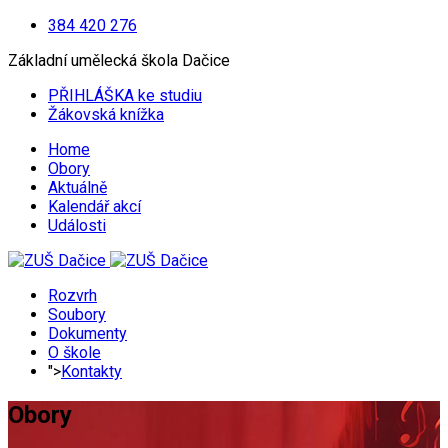
384 420 276
Základní umělecká škola Dačice
PŘIHLÁŠKA ke studiu
Žákovská knížka
Home
Obory
Aktuálně
Kalendář akcí
Události
Rozvrh
Soubory
Dokumenty
O škole
">
Kontakty
Obory