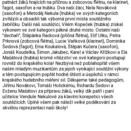
patnáct žáků hrajících na příčnou a zobcovou flétnu, na klarinet,
fagot, saxofon a na trubku. Dva naši žáci, Nela Nováková
(saxofon) a Metoděj Nekula (trubka) ve svých kategoriích
zvítězili a obsadili tak výborná první místa soutěžního
žebříčku. Další náš soutěžící, Vilém Kopeček (trubka) získal
výkonem ve své kategorii pěkné druhé místo. Ostatní naši
"dechaři", Štěpánka Racková (příčná flétna), Elif Utku, Petra
Prknová (zobcová flétna), Lucie Vaňková (klarinet), Dominika
Šedová (fagot), Ema Koukalová, Štěpán Kučera (saxofon),
Jonáš Koudelka, Šimon Jakubec, Karel a Václav Křížkovi a Ela
Mašátová (trubka) kromě vítězství ve své kategorii postupují
rovněž do krajského kola! Nezbývá než poblahopřát všem
našim mladým muzikantům za jejich vynikající soutěžní výkony
a těm postupujícím popřát hodně štěstí a úspěchů v rámci
krajského hudebního měření sil. Děkujeme také pedagogům,
Jiřímu Novákovi, Tomáši Holickému, Richardu Šedovi a
Evženu Mašátovi za přípravu žáků, velký dík patří i paní
učitelce Vendule Nekulové za klavírní korepetici všech
soutěžících. Úplně všem pak náleží velké poděkování za
skvělou reprezentaci naší školy!