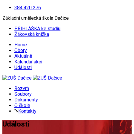
384 420 276
Základní umělecká škola Dačice
PŘIHLÁŠKA ke studiu
Žákovská knížka
Home
Obory
Aktuálně
Kalendář akcí
Události
Rozvrh
Soubory
Dokumenty
O škole
">
Kontakty
Události