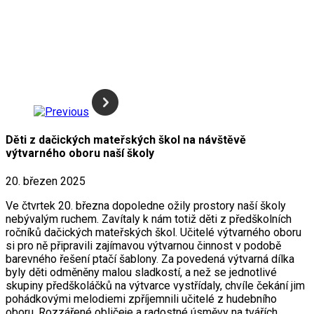
Děti z dačických mateřských škol na návštěvě
výtvarného oboru naší školy
20. březen 2025
Ve čtvrtek 20. března dopoledne ožily prostory naší školy
nebývalým ruchem. Zavítaly k nám totiž děti z předškolních
ročníků dačických mateřských škol. Učitelé výtvarného oboru
si pro ně připravili zajímavou výtvarnou činnost v podobě
barevného řešení ptačí šablony. Za povedená výtvarná dílka
byly děti odměněny malou sladkostí, a než se jednotlivé
skupiny předškoláčků na výtvarce vystřídaly, chvíle čekání jim
pohádkovými melodiemi zpříjemnili učitelé z hudebního
oboru. Rozzářené obličeje a radostné úsměvy na tvářích