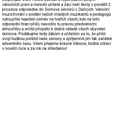
vánočních písní a melodií učitelé a žáci naší školy v pondělí 2.
prosince odpoledne do Domova seniorů v Dačicích. Vánoční
muzicírování v podání našich mladých muzikantů a pedagogů
vykouzlilo nejeden úsměv na tvářích všech, kdo na toto
odpolední hraní přišli, navodilo tu pravou předvánoční
atmosféru a určitě přispělo k dobré náladě všech obyvatel
domova. Poděkujme tedy žákům a učitelům za to, že přišli
svojí hudbou potěšit naše seniory a zpříjemnili jim tak začátek
adventního času. Všem přejeme krásné Vánoce, hodně zdraví
v novém roce a za rok na shledanou!