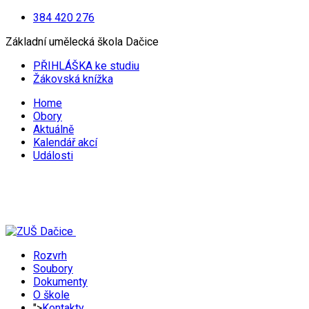
384 420 276
Základní umělecká škola Dačice
PŘIHLÁŠKA ke studiu
Žákovská knížka
Home
Obory
Aktuálně
Kalendář akcí
Události
Rozvrh
Soubory
Dokumenty
O škole
">
Kontakty