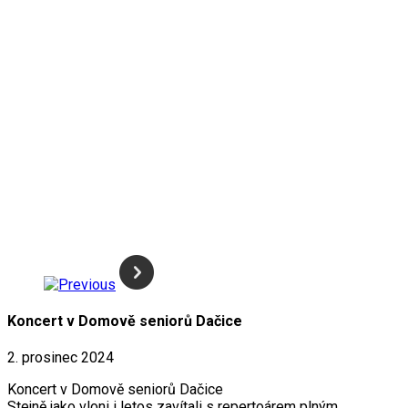
Koncert v Domově seniorů Dačice
2. prosinec 2024
Koncert v Domově seniorů Dačice
Stejně jako vloni i letos zavítali s repertoárem plným