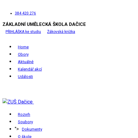
384 420 276
ZÁKLADNÍ UMĚLECKÁ ŠKOLA DAČICE
PŘIHLÁŠKA ke studiu
Žákovská knížka
Home
Obory
Aktuálně
Kalendář akcí
Události
Rozvrh
Soubory
">
Dokumenty
O škole