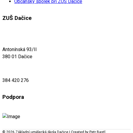
Občanský spolek při ZUŠ Dačice
ZUŠ Dačice
Antonínská 93/II
380 01 Dačice
384 420 276
Podpora
© 2026 Základní umělecká škola Dačice | Created by Petr Bastl