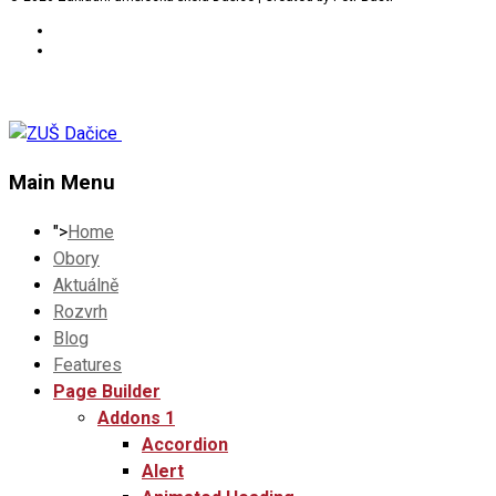
Main Menu
">
Home
Obory
Aktuálně
Rozvrh
Blog
Features
Page Builder
Addons 1
Accordion
Alert