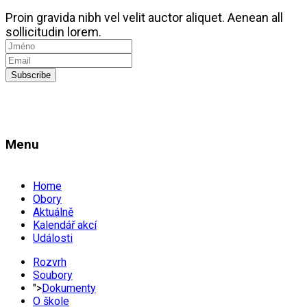
Proin gravida nibh vel velit auctor aliquet. Aenean all
sollicitudin lorem.
Subscribe
Menu
Home
Obory
Aktuálně
Kalendář akcí
Události
Rozvrh
Soubory
">
Dokumenty
O škole