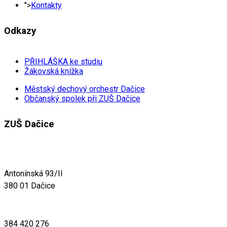
">
Kontakty
Odkazy
PŘIHLÁŠKA ke studiu
Žákovská knížka
Městský dechový orchestr Dačice
Občanský spolek při ZUŠ Dačice
ZUŠ Dačice
Antonínská 93/II
380 01 Dačice
384 420 276