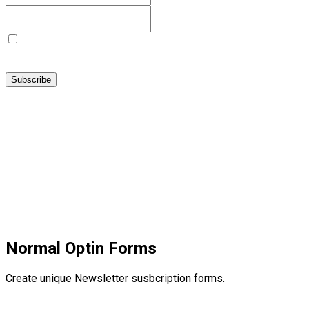
I agree with the
Terms of Use
and
Privacy Policy
and I
declare that I have read the information that is required in
accordance with
Article 13 of GDPR.
Subscribe
Normal Optin Forms
Create unique Newsletter susbcription forms.