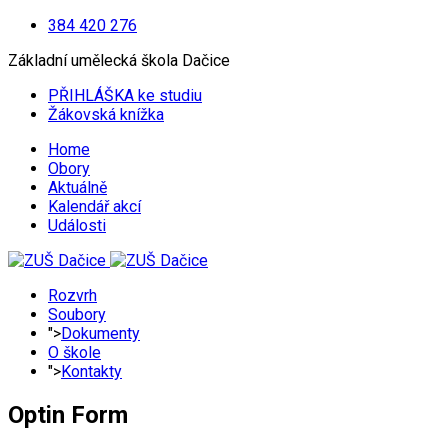
384 420 276
Základní umělecká škola Dačice
PŘIHLÁŠKA ke studiu
Žákovská knížka
Home
Obory
Aktuálně
Kalendář akcí
Události
Rozvrh
Soubory
">
Dokumenty
O škole
">
Kontakty
Optin Form