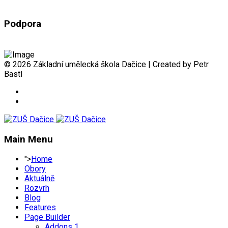
Podpora
© 2026 Základní umělecká škola Dačice | Created by Petr
Bastl
Main Menu
">
Home
Obory
Aktuálně
Rozvrh
Blog
Features
Page Builder
Addons 1