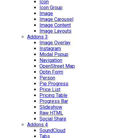
Icon
Icon Group
Image
Image Carousel
Image Content
Image Layouts
Addons 3
Image Overlay
Instagram
Modal Popup
Navigation
OpenStreet Map
Optin Form
Person
Pie Progress
Price List
Pricing Table
Progress Bar
Slideshow
Raw HTML
Social Share
Addons 4
SoundCloud
Tabs